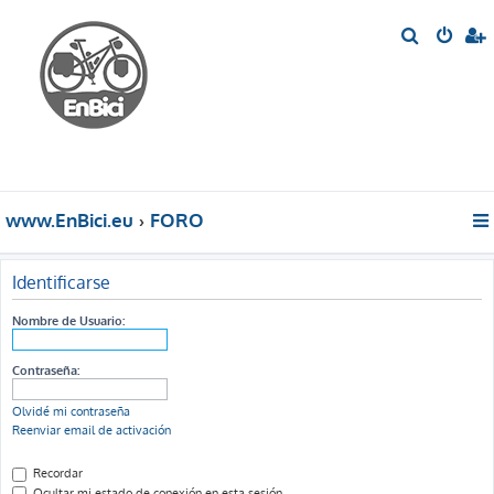
B
u
s
c
a
r
www.EnBici.eu
FORO
Identificarse
Nombre de Usuario:
Contraseña:
Olvidé mi contraseña
Reenviar email de activación
Recordar
Ocultar mi estado de conexión en esta sesión