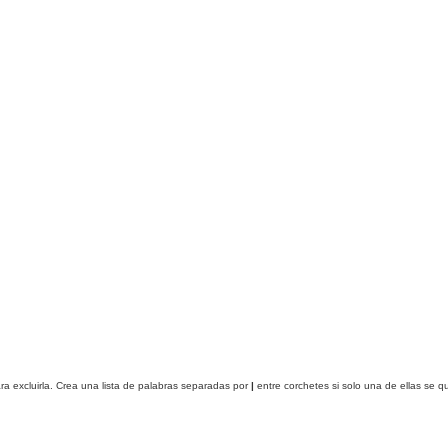
ra excluirla. Crea una lista de palabras separadas por
|
entre corchetes si solo una de ellas se 