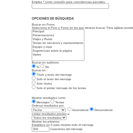
Emplea * como comodín para coincidencias parciales.
OPCIONES DE BÚSQUEDA
Buscar en Foros:
Selecciona el Foro o Foros en los que deseas buscar. Para agilizar pued
Buscar en subforos:
Sí
No
Buscar en :
Título y texto del mensaje
Solo el texto del mensaje
Solo títulos
Solo el primer mensaje de los temas
Mostrar resultados como:
Mensajes
Temas
Ordenar resultados por:
Ascendente
Descendente
Limitar resultados previos a:
Mostrar los primeros:
Establece en 0 para mostrar todo el mensaje.
Caracteres del mensaje