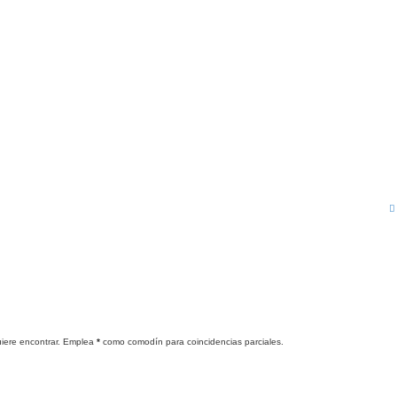
quiere encontrar. Emplea
*
como comodín para coincidencias parciales.