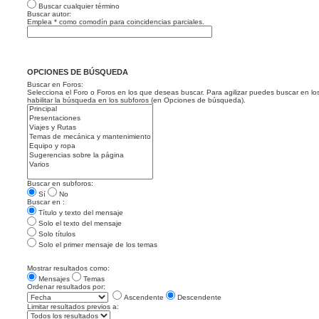
Buscar cualquier término
Buscar autor:
Emplea * como comodín para coincidencias parciales.
OPCIONES DE BÚSQUEDA
Buscar en Foros:
Selecciona el Foro o Foros en los que deseas buscar. Para agilizar puedes buscar en lo
habilitar la búsqueda en los subforos (en Opciones de búsqueda).
Buscar en subforos:
Sí
No
Buscar en :
Título y texto del mensaje
Solo el texto del mensaje
Solo títulos
Solo el primer mensaje de los temas
Mostrar resultados como:
Mensajes
Temas
Ordenar resultados por:
Ascendente
Descendente
Limitar resultados previos a: