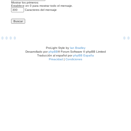
Mostrar los primeros:
Establece en 0 para mostrar todo el mensaje.
Caracteres del mensaje
ProLight Style by
Ian Bradley
Desarrollado por
phpBB
® Forum Software © phpBB Limited
Traducción al español por
phpBB España
Privacidad
|
Condiciones