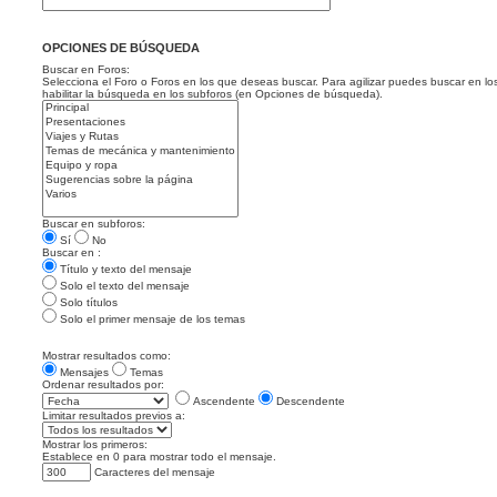
OPCIONES DE BÚSQUEDA
Buscar en Foros:
Selecciona el Foro o Foros en los que deseas buscar. Para agilizar puedes buscar en lo
habilitar la búsqueda en los subforos (en Opciones de búsqueda).
Buscar en subforos:
Sí
No
Buscar en :
Título y texto del mensaje
Solo el texto del mensaje
Solo títulos
Solo el primer mensaje de los temas
Mostrar resultados como:
Mensajes
Temas
Ordenar resultados por:
Ascendente
Descendente
Limitar resultados previos a:
Mostrar los primeros:
Establece en 0 para mostrar todo el mensaje.
Caracteres del mensaje