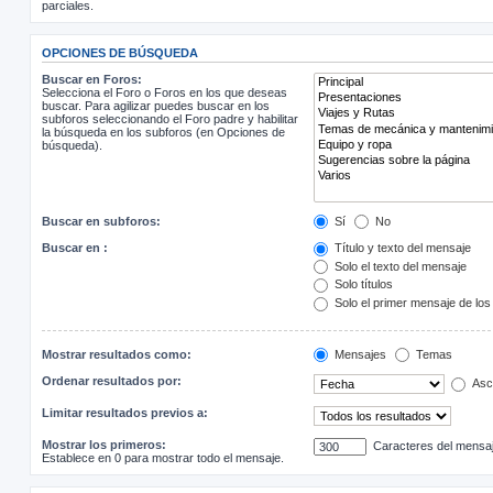
parciales.
OPCIONES DE BÚSQUEDA
Buscar en Foros:
Selecciona el Foro o Foros en los que deseas
buscar. Para agilizar puedes buscar en los
subforos seleccionando el Foro padre y habilitar
la búsqueda en los subforos (en Opciones de
búsqueda).
Buscar en subforos:
Sí
No
Buscar en :
Título y texto del mensaje
Solo el texto del mensaje
Solo títulos
Solo el primer mensaje de lo
Mostrar resultados como:
Mensajes
Temas
Ordenar resultados por:
Asc
Limitar resultados previos a:
Mostrar los primeros:
Caracteres del mensa
Establece en 0 para mostrar todo el mensaje.