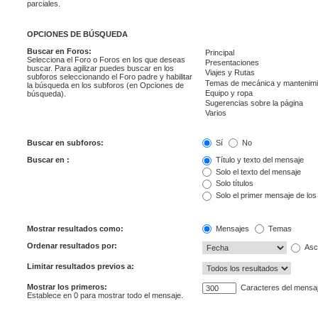
parciales.
OPCIONES DE BÚSQUEDA
Buscar en Foros:
Selecciona el Foro o Foros en los que deseas
buscar. Para agilizar puedes buscar en los
subforos seleccionando el Foro padre y habilitar
la búsqueda en los subforos (en Opciones de
búsqueda).
Buscar en subforos:
Sí
No
Buscar en :
Título y texto del mensaje
Solo el texto del mensaje
Solo títulos
Solo el primer mensaje de lo
Mostrar resultados como:
Mensajes
Temas
Ordenar resultados por:
Asc
Limitar resultados previos a:
Mostrar los primeros:
Caracteres del mensa
Establece en 0 para mostrar todo el mensaje.