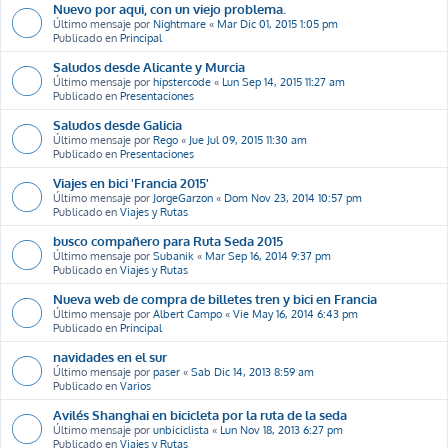
Nuevo por aqui, con un viejo problema.
Último mensaje por
Nightmare
«
Mar Dic 01, 2015 1:05 pm
Publicado en
Principal
Saludos desde Alicante y Murcia
Último mensaje por
hipstercode
«
Lun Sep 14, 2015 11:27 am
Publicado en
Presentaciones
Saludos desde Galicia
Último mensaje por
Rego
«
Jue Jul 09, 2015 11:30 am
Publicado en
Presentaciones
Viajes en bici 'Francia 2015'
Último mensaje por
JorgeGarzon
«
Dom Nov 23, 2014 10:57 pm
Publicado en
Viajes y Rutas
busco compañero para Ruta Seda 2015
Último mensaje por
Subanik
«
Mar Sep 16, 2014 9:37 pm
Publicado en
Viajes y Rutas
Nueva web de compra de billetes tren y bici en Francia
Último mensaje por
Albert Campo
«
Vie May 16, 2014 6:43 pm
Publicado en
Principal
navidades en el sur
Último mensaje por
paser
«
Sab Dic 14, 2013 8:59 am
Publicado en
Varios
Avilés Shanghai en bicicleta por la ruta de la seda
Último mensaje por
unbiciclista
«
Lun Nov 18, 2013 6:27 pm
Publicado en
Viajes y Rutas