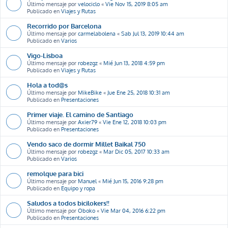
Último mensaje por
velociclo
«
Vie Nov 15, 2019 8:05 am
Publicado en
Viajes y Rutas
Recorrido por Barcelona
Último mensaje por
carmelabolena
«
Sab Jul 13, 2019 10:44 am
Publicado en
Varios
Vigo-Lisboa
Último mensaje por
robezgz
«
Mié Jun 13, 2018 4:59 pm
Publicado en
Viajes y Rutas
Hola a tod@s
Último mensaje por
MikeBike
«
Jue Ene 25, 2018 10:31 am
Publicado en
Presentaciones
Primer viaje. El camino de Santiago
Último mensaje por
Axier79
«
Vie Ene 12, 2018 10:03 pm
Publicado en
Presentaciones
Vendo saco de dormir Millet Baikal 750
Último mensaje por
robezgz
«
Mar Dic 05, 2017 10:33 am
Publicado en
Varios
remolque para bici
Último mensaje por
Manuel
«
Mié Jun 15, 2016 9:28 pm
Publicado en
Equipo y ropa
Saludos a todos bicilokers!!
Último mensaje por
Oboko
«
Vie Mar 04, 2016 6:22 pm
Publicado en
Presentaciones