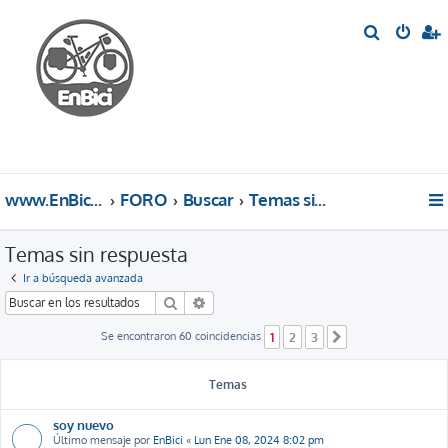
B
u
s
c
a
r
www.EnBici.eu
FORO
Buscar
Temas sin respuesta
Temas sin respuesta
Ir a búsqueda avanzada
Buscar
Búsqueda avanzada
Se encontraron 60 coincidencias
1
2
3
Siguiente
Temas
soy nuevo
Último mensaje por
EnBici
«
Lun Ene 08, 2024 8:02 pm