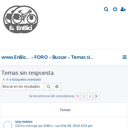
B
u
s
c
a
r
www.EnBici.eu
FORO
Buscar
Temas sin respuesta
Temas sin respuesta
Ir a búsqueda avanzada
Buscar
Búsqueda avanzada
Se encontraron 60 coincidencias
1
2
3
Siguiente
Temas
soy nuevo
Último mensaje por
EnBici
«
Lun Ene 08, 2024 8:02 pm