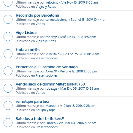
Último mensaje por
velociclo
«
Vie Nov 15, 2019 8:05 am
Publicado en
Viajes y Rutas
Recorrido por Barcelona
Último mensaje por
carmelabolena
«
Sab Jul 13, 2019 10:44 am
Publicado en
Varios
Vigo-Lisboa
Último mensaje por
robezgz
«
Mié Jun 13, 2018 4:59 pm
Publicado en
Viajes y Rutas
Hola a tod@s
Último mensaje por
MikeBike
«
Jue Ene 25, 2018 10:31 am
Publicado en
Presentaciones
Primer viaje. El camino de Santiago
Último mensaje por
Axier79
«
Vie Ene 12, 2018 10:03 pm
Publicado en
Presentaciones
Vendo saco de dormir Millet Baikal 750
Último mensaje por
robezgz
«
Mar Dic 05, 2017 10:33 am
Publicado en
Varios
remolque para bici
Último mensaje por
Manuel
«
Mié Jun 15, 2016 9:28 pm
Publicado en
Equipo y ropa
Saludos a todos bicilokers!!
Último mensaje por
Oboko
«
Vie Mar 04, 2016 6:22 pm
Publicado en
Presentaciones