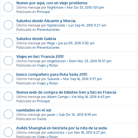
Nuevo por aqui, con un viejo problema.
Último mensaje por
Nightmare
«
Mar Dic 01, 2015 1:05 pm
Publicado en
Principal
Saludos desde Alicante y Murcia
Último mensaje por
hipstercode
«
Lun Sep 14, 2015 11:27 am
Publicado en
Presentaciones
Saludos desde Galicia
Último mensaje por
Rego
«
Jue Jul 09, 2015 11:30 am
Publicado en
Presentaciones
Viajes en bici 'Francia 2015'
Último mensaje por
JorgeGarzon
«
Dom Nov 23, 2014 10:57 pm
Publicado en
Viajes y Rutas
busco compañero para Ruta Seda 2015
Último mensaje por
Subanik
«
Mar Sep 16, 2014 9:37 pm
Publicado en
Viajes y Rutas
Nueva web de compra de billetes tren y bici en Francia
Último mensaje por
Albert Campo
«
Vie May 16, 2014 6:43 pm
Publicado en
Principal
navidades en el sur
Último mensaje por
paser
«
Sab Dic 14, 2013 8:59 am
Publicado en
Varios
Avilés Shanghai en bicicleta por la ruta de la seda
Último mensaje por
unbiciclista
«
Lun Nov 18, 2013 6:27 pm
Publicado en
Viajes y Rutas