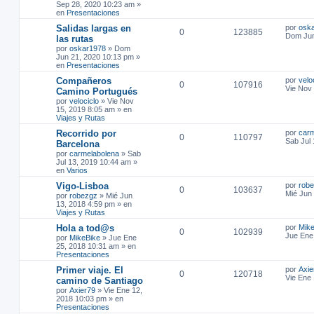
Sep 28, 2020 10:23 am
»
en
Presentaciones
Salidas largas en
por
osk
0
123885
Dom Jun
las rutas
por
oskar1978
»
Dom
Jun 21, 2020 10:13 pm
»
en
Presentaciones
Compañeros
por
velo
0
107916
Vie Nov
Camino Portugués
por
velociclo
»
Vie Nov
15, 2019 8:05 am
» en
Viajes y Rutas
Recorrido por
por
carm
0
110797
Sab Jul
Barcelona
por
carmelabolena
»
Sab
Jul 13, 2019 10:44 am
»
en
Varios
Vigo-Lisboa
por
rob
0
103637
Mié Jun
por
robezgz
»
Mié Jun
13, 2018 4:59 pm
» en
Viajes y Rutas
Hola a tod@s
por
Mike
0
102939
Jue Ene
por
MikeBike
»
Jue Ene
25, 2018 10:31 am
» en
Presentaciones
Primer viaje. El
por
Axie
0
120718
Vie Ene
camino de Santiago
por
Axier79
»
Vie Ene 12,
2018 10:03 pm
» en
Presentaciones