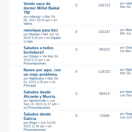
Vendo saco de
por
rob
0
106722
Mar Dic
dormir Millet Baikal
750
por
robezgz
»
Mar Dic
05, 2017 10:33 am
» en
Varios
remolque para bici
por
Man
0
103247
Mié Jun
por
Manuel
»
Mié Jun 15,
2016 9:28 pm
» en
Equipo
y ropa
Saludos a todos
por
Obo
0
98310
Vie Mar
bicilokers!!
por
Oboko
»
Vie Mar 04,
2016 6:22 pm
» en
Presentaciones
Nuevo por aqui, con
por
Nig
0
118102
Mar Dic
un viejo problema.
por
Nightmare
»
Mar Dic
01, 2015 1:05 pm
» en
Principal
Saludos desde
por
hips
0
89414
Lun Sep
Alicante y Murcia
por
hipstercode
»
Lun
Sep 14, 2015 11:27 am
»
en
Presentaciones
Saludos desde
por
Reg
0
72698
Jue Jul 
Galicia
por
Rego
»
Jue Jul 09,
2015 11:30 am
» en
Presentaciones