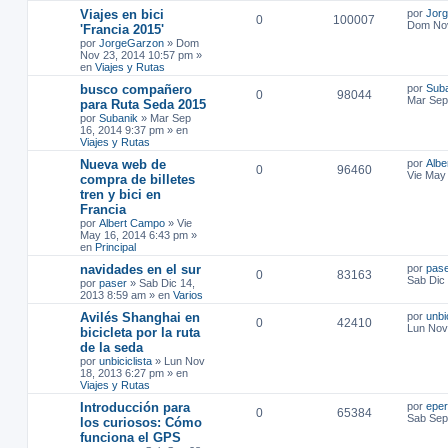
Viajes en bici
por
Jor
0
100007
Dom Nov
'Francia 2015'
por
JorgeGarzon
»
Dom
Nov 23, 2014 10:57 pm
»
en
Viajes y Rutas
busco compañero
por
Sub
0
98044
Mar Sep
para Ruta Seda 2015
por
Subanik
»
Mar Sep
16, 2014 9:37 pm
» en
Viajes y Rutas
Nueva web de
por
Albe
0
96460
Vie May
compra de billetes
tren y bici en
Francia
por
Albert Campo
»
Vie
May 16, 2014 6:43 pm
»
en
Principal
navidades en el sur
por
pas
0
83163
Sab Dic
por
paser
»
Sab Dic 14,
2013 8:59 am
» en
Varios
Avilés Shanghai en
por
unbi
0
42410
Lun Nov
bicicleta por la ruta
de la seda
por
unbiciclista
»
Lun Nov
18, 2013 6:27 pm
» en
Viajes y Rutas
Introducción para
por
epe
0
65384
Sab Sep
los curiosos: Cómo
funciona el GPS