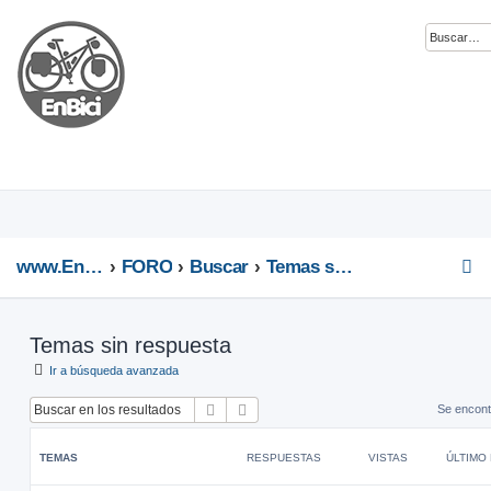
www.EnBici.eu
FORO
Buscar
Temas sin respuesta
Temas sin respuesta
Ir a búsqueda avanzada
Buscar
Búsqueda avanzada
Se encont
TEMAS
RESPUESTAS
VISTAS
ÚLTIMO