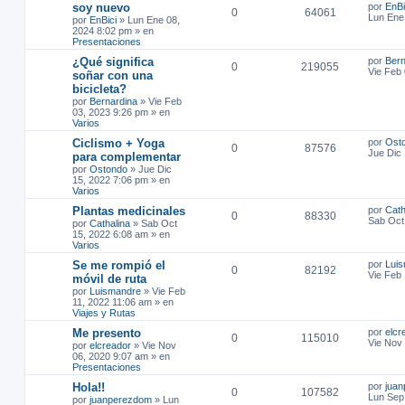
soy nuevo
por
EnBi
0
64061
Lun Ene
por
EnBici
»
Lun Ene 08,
2024 8:02 pm
» en
Presentaciones
¿Qué significa
por
Bern
0
219055
Vie Feb
soñar con una
bicicleta?
por
Bernardina
»
Vie Feb
03, 2023 9:26 pm
» en
Varios
Ciclismo + Yoga
por
Ost
0
87576
Jue Dic
para complementar
por
Ostondo
»
Jue Dic
15, 2022 7:06 pm
» en
Varios
Plantas medicinales
por
Cath
0
88330
Sab Oct
por
Cathalina
»
Sab Oct
15, 2022 6:08 am
» en
Varios
Se me rompió el
por
Lui
0
82192
Vie Feb 
móvil de ruta
por
Luismandre
»
Vie Feb
11, 2022 11:06 am
» en
Viajes y Rutas
Me presento
por
elcr
0
115010
Vie Nov
por
elcreador
»
Vie Nov
06, 2020 9:07 am
» en
Presentaciones
Hola!!
por
jua
0
107582
Lun Sep
por
juanperezdom
»
Lun