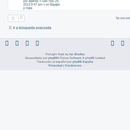
por
eperez
»
Sab Sep 28,
2013 8:47 pm
» en
Equipo
y ropa
Se encont
Ir a búsqueda avanzada
ProLight Style by
Ian Bradley
Desarrollado por
phpBB
® Forum Software © phpBB Limited
Traducción al español por
phpBB España
Privacidad
|
Condiciones