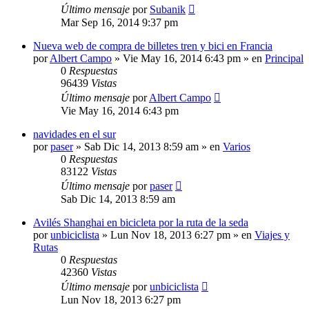
Último mensaje
por
Subanik
Mar Sep 16, 2014 9:37 pm
Nueva web de compra de billetes tren y bici en Francia
por
Albert Campo
»
Vie May 16, 2014 6:43 pm
» en
Principal
0
Respuestas
96439
Vistas
Último mensaje
por
Albert Campo
Vie May 16, 2014 6:43 pm
navidades en el sur
por
paser
»
Sab Dic 14, 2013 8:59 am
» en
Varios
0
Respuestas
83122
Vistas
Último mensaje
por
paser
Sab Dic 14, 2013 8:59 am
Avilés Shanghai en bicicleta por la ruta de la seda
por
unbiciclista
»
Lun Nov 18, 2013 6:27 pm
» en
Viajes y
Rutas
0
Respuestas
42360
Vistas
Último mensaje
por
unbiciclista
Lun Nov 18, 2013 6:27 pm