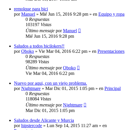
remolque para bici
por
Manuel
»
Mié Jun 15, 2016 9:28 pm
» en
Equipo y ropa
0
Respuestas
103197
Vistas
Último mensaje
por
Manuel
Mié Jun 15, 2016 9:28 pm
Saludos a todos bicilokers!!
por
Oboko
»
Vie Mar 04, 2016 6:22 pm
» en
Presentaciones
0
Respuestas
98289
Vistas
Último mensaje
por
Oboko
Vie Mar 04, 2016 6:22 pm
Nuevo por aqui, con un viejo problema.
por
Nightmare
»
Mar Dic 01, 2015 1:05 pm
» en
Principal
0
Respuestas
118084
Vistas
Último mensaje
por
Nightmare
Mar Dic 01, 2015 1:05 pm
Saludos desde Alicante y Murcia
por
hipstercode
»
Lun Sep 14, 2015 11:27 am
» en