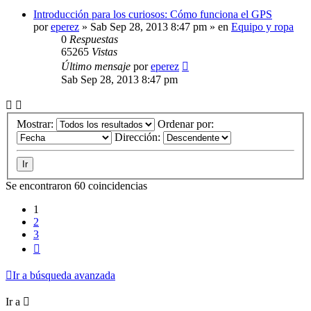
Introducción para los curiosos: Cómo funciona el GPS
por
eperez
»
Sab Sep 28, 2013 8:47 pm
» en
Equipo y ropa
0
Respuestas
65265
Vistas
Último mensaje
por
eperez
Sab Sep 28, 2013 8:47 pm
Mostrar:
Ordenar por:
Dirección:
Se encontraron 60 coincidencias
1
2
3
Siguiente
Ir a búsqueda avanzada
Ir a