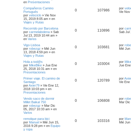
en
Presentaciones
Compañeros Camino
por
velo
0
107986
Portugués
Vie Nov
por
velociclo
»
Vie Nov
15, 2019 8:05 am
» en
Viajes y Rutas
Recorrido por Barcelona
por
carm
0
110896
por
carmelabolena
»
Sab
Sab Jul
Jul 13, 2019 10:44 am
»
en
Varios
Vigo-Lisboa
por
rob
0
103681
por
robezgz
»
Mié Jun
Mié Jun
13, 2018 4:59 pm
» en
Viajes y Rutas
Hola a tod@s
por
Mike
0
103004
por
MikeBike
»
Jue Ene
Jue Ene
25, 2018 10:31 am
» en
Presentaciones
Primer viaje. El camino de
por
Axie
0
120789
Santiago
Vie Ene
por
Axier79
»
Vie Ene 12,
2018 10:03 pm
» en
Presentaciones
Vendo saco de dormir
por
rob
0
106808
Millet Baikal 750
Mar Dic
por
robezgz
»
Mar Dic
05, 2017 10:33 am
» en
Varios
remolque para bici
por
Man
0
103316
por
Manuel
»
Mié Jun 15,
Mié Jun
2016 9:28 pm
» en
Equipo
y ropa