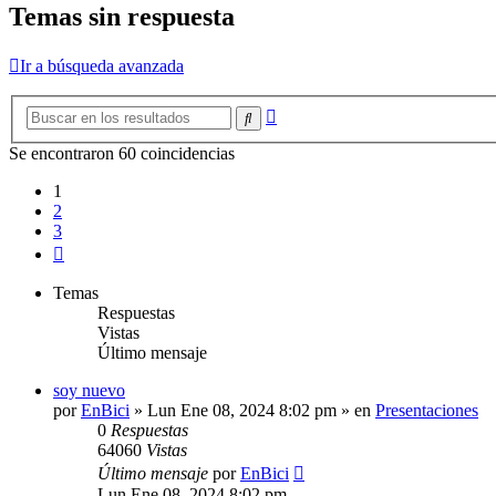
Temas sin respuesta
Ir a búsqueda avanzada
Búsqueda
Buscar
avanzada
Se encontraron 60 coincidencias
1
2
3
Siguiente
Temas
Respuestas
Vistas
Último mensaje
soy nuevo
por
EnBici
»
Lun Ene 08, 2024 8:02 pm
» en
Presentaciones
0
Respuestas
64060
Vistas
Último mensaje
por
EnBici
Lun Ene 08, 2024 8:02 pm