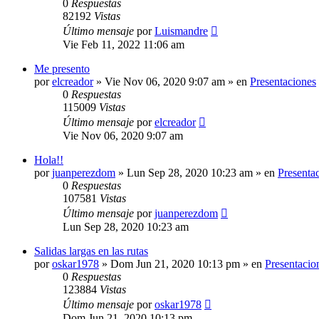
0
Respuestas
82192
Vistas
Último mensaje
por
Luismandre
Vie Feb 11, 2022 11:06 am
Me presento
por
elcreador
»
Vie Nov 06, 2020 9:07 am
» en
Presentaciones
0
Respuestas
115009
Vistas
Último mensaje
por
elcreador
Vie Nov 06, 2020 9:07 am
Hola!!
por
juanperezdom
»
Lun Sep 28, 2020 10:23 am
» en
Presenta
0
Respuestas
107581
Vistas
Último mensaje
por
juanperezdom
Lun Sep 28, 2020 10:23 am
Salidas largas en las rutas
por
oskar1978
»
Dom Jun 21, 2020 10:13 pm
» en
Presentacio
0
Respuestas
123884
Vistas
Último mensaje
por
oskar1978
Dom Jun 21, 2020 10:13 pm