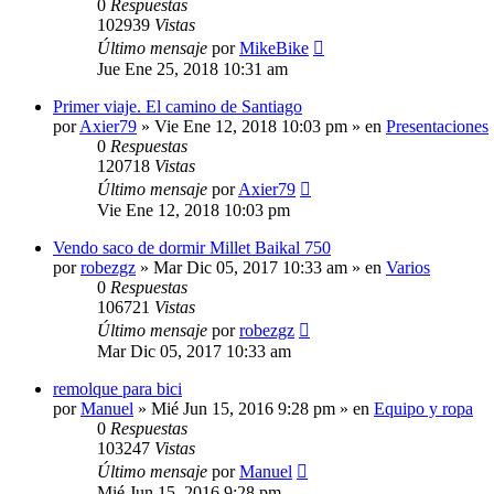
0
Respuestas
102939
Vistas
Último mensaje
por
MikeBike
Jue Ene 25, 2018 10:31 am
Primer viaje. El camino de Santiago
por
Axier79
»
Vie Ene 12, 2018 10:03 pm
» en
Presentaciones
0
Respuestas
120718
Vistas
Último mensaje
por
Axier79
Vie Ene 12, 2018 10:03 pm
Vendo saco de dormir Millet Baikal 750
por
robezgz
»
Mar Dic 05, 2017 10:33 am
» en
Varios
0
Respuestas
106721
Vistas
Último mensaje
por
robezgz
Mar Dic 05, 2017 10:33 am
remolque para bici
por
Manuel
»
Mié Jun 15, 2016 9:28 pm
» en
Equipo y ropa
0
Respuestas
103247
Vistas
Último mensaje
por
Manuel
Mié Jun 15, 2016 9:28 pm