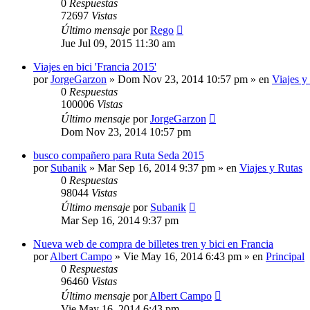
0
Respuestas
72697
Vistas
Último mensaje
por
Rego
Jue Jul 09, 2015 11:30 am
Viajes en bici 'Francia 2015'
por
JorgeGarzon
»
Dom Nov 23, 2014 10:57 pm
» en
Viajes y
0
Respuestas
100006
Vistas
Último mensaje
por
JorgeGarzon
Dom Nov 23, 2014 10:57 pm
busco compañero para Ruta Seda 2015
por
Subanik
»
Mar Sep 16, 2014 9:37 pm
» en
Viajes y Rutas
0
Respuestas
98044
Vistas
Último mensaje
por
Subanik
Mar Sep 16, 2014 9:37 pm
Nueva web de compra de billetes tren y bici en Francia
por
Albert Campo
»
Vie May 16, 2014 6:43 pm
» en
Principal
0
Respuestas
96460
Vistas
Último mensaje
por
Albert Campo
Vie May 16, 2014 6:43 pm