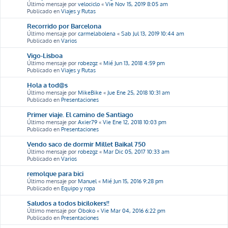
Último mensaje por
velociclo
«
Vie Nov 15, 2019 8:05 am
Publicado en
Viajes y Rutas
Recorrido por Barcelona
Último mensaje por
carmelabolena
«
Sab Jul 13, 2019 10:44 am
Publicado en
Varios
Vigo-Lisboa
Último mensaje por
robezgz
«
Mié Jun 13, 2018 4:59 pm
Publicado en
Viajes y Rutas
Hola a tod@s
Último mensaje por
MikeBike
«
Jue Ene 25, 2018 10:31 am
Publicado en
Presentaciones
Primer viaje. El camino de Santiago
Último mensaje por
Axier79
«
Vie Ene 12, 2018 10:03 pm
Publicado en
Presentaciones
Vendo saco de dormir Millet Baikal 750
Último mensaje por
robezgz
«
Mar Dic 05, 2017 10:33 am
Publicado en
Varios
remolque para bici
Último mensaje por
Manuel
«
Mié Jun 15, 2016 9:28 pm
Publicado en
Equipo y ropa
Saludos a todos bicilokers!!
Último mensaje por
Oboko
«
Vie Mar 04, 2016 6:22 pm
Publicado en
Presentaciones