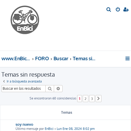
B
u
s
c
a
r
www.EnBici.eu
FORO
Buscar
Temas sin respuesta
Temas sin respuesta
Ir a búsqueda avanzada
Buscar
Búsqueda avanzada
Se encontraron 60 coincidencias
1
2
3
Siguiente
Temas
soy nuevo
Último mensaje por
EnBici
«
Lun Ene 08, 2024 8:02 pm