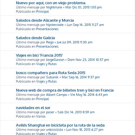
Nuevo por aqui, con un viejo problema.
Último mensaje por
Nightmare
«
Mar Dic 01, 2015 1:05 pm
Publicado en
Principal
Saludos desde Alicante y Murcia
Último mensaje por
hipstercode
«
Lun Sep 14, 2015 11:27 am
Publicado en
Presentaciones
Saludos desde Galicia
Último mensaje por
Rego
«
Jue Jul 09, 2015 11:30 am
Publicado en
Presentaciones
Viajes en bici 'Francia 2015'
Último mensaje por
JorgeGarzon
«
Dom Nov 23, 2014 10:57 pm
Publicado en
Viajes y Rutas
busco compañero para Ruta Seda 2015
Último mensaje por
Subanik
«
Mar Sep 16, 2014 9:37 pm
Publicado en
Viajes y Rutas
Nueva web de compra de billetes tren y bici en Francia
Último mensaje por
Albert Campo
«
Vie May 16, 2014 6:43 pm
Publicado en
Principal
navidades en el sur
Último mensaje por
paser
«
Sab Dic 14, 2013 8:59 am
Publicado en
Varios
Avilés Shanghai en bicicleta por la ruta de la seda
Último mensaje por
unbiciclista
«
Lun Nov 18, 2013 6:27 pm
Publicado en
Viajes y Rutas