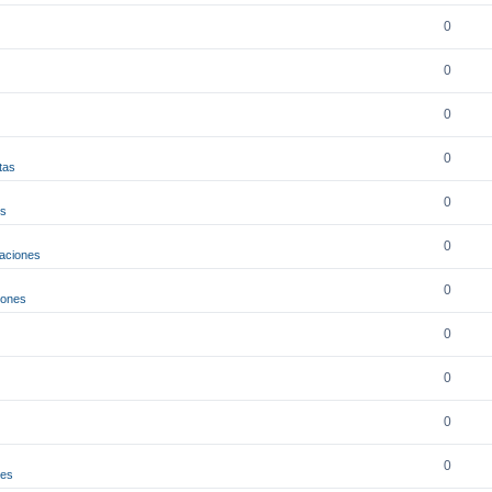
0
0
0
0
tas
0
es
0
aciones
0
iones
0
0
0
0
nes