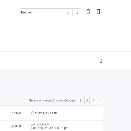
Buscar
Búsqueda avanzada
1
2
3
Siguiente
Se encontraron 60 coincidencias
VISTAS
ÚLTIMO MENSAJE
por
EnBici
64079
Lun Ene 08, 2024 8:02 pm