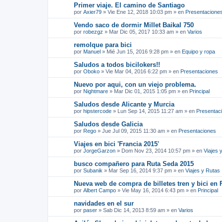
Primer viaje. El camino de Santiago
por
Axier79
»
Vie Ene 12, 2018 10:03 pm
» en
Presentacione
Vendo saco de dormir Millet Baikal 750
por
robezgz
»
Mar Dic 05, 2017 10:33 am
» en
Varios
remolque para bici
por
Manuel
»
Mié Jun 15, 2016 9:28 pm
» en
Equipo y ropa
Saludos a todos bicilokers!!
por
Oboko
»
Vie Mar 04, 2016 6:22 pm
» en
Presentaciones
Nuevo por aqui, con un viejo problema.
por
Nightmare
»
Mar Dic 01, 2015 1:05 pm
» en
Principal
Saludos desde Alicante y Murcia
por
hipstercode
»
Lun Sep 14, 2015 11:27 am
» en
Presentac
Saludos desde Galicia
por
Rego
»
Jue Jul 09, 2015 11:30 am
» en
Presentaciones
Viajes en bici 'Francia 2015'
por
JorgeGarzon
»
Dom Nov 23, 2014 10:57 pm
» en
Viajes 
busco compañero para Ruta Seda 2015
por
Subanik
»
Mar Sep 16, 2014 9:37 pm
» en
Viajes y Rutas
Nueva web de compra de billetes tren y bici en 
por
Albert Campo
»
Vie May 16, 2014 6:43 pm
» en
Principal
navidades en el sur
por
paser
»
Sab Dic 14, 2013 8:59 am
» en
Varios