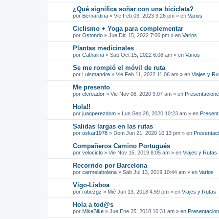
¿Qué significa soñar con una bicicleta?
por
Bernardina
»
Vie Feb 03, 2023 9:26 pm
» en
Varios
Ciclismo + Yoga para complementar
por
Ostondo
»
Jue Dic 15, 2022 7:06 pm
» en
Varios
Plantas medicinales
por
Cathalina
»
Sab Oct 15, 2022 6:08 am
» en
Varios
Se me rompió el móvil de ruta
por
Luismandre
»
Vie Feb 11, 2022 11:06 am
» en
Viajes y Ru
Me presento
por
elcreador
»
Vie Nov 06, 2020 9:07 am
» en
Presentacion
Hola!!
por
juanperezdom
»
Lun Sep 28, 2020 10:23 am
» en
Present
Salidas largas en las rutas
por
oskar1978
»
Dom Jun 21, 2020 10:13 pm
» en
Presentac
Compañeros Camino Portugués
por
velociclo
»
Vie Nov 15, 2019 8:05 am
» en
Viajes y Rutas
Recorrido por Barcelona
por
carmelabolena
»
Sab Jul 13, 2019 10:44 am
» en
Varios
Vigo-Lisboa
por
robezgz
»
Mié Jun 13, 2018 4:59 pm
» en
Viajes y Rutas
Hola a tod@s
por
MikeBike
»
Jue Ene 25, 2018 10:31 am
» en
Presentacio