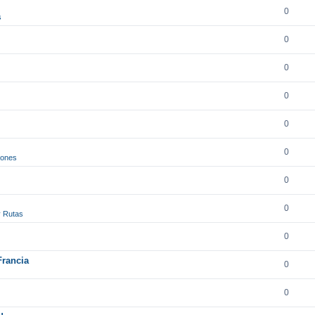
0
s
0
0
0
0
0
iones
0
0
y Rutas
0
Francia
0
0