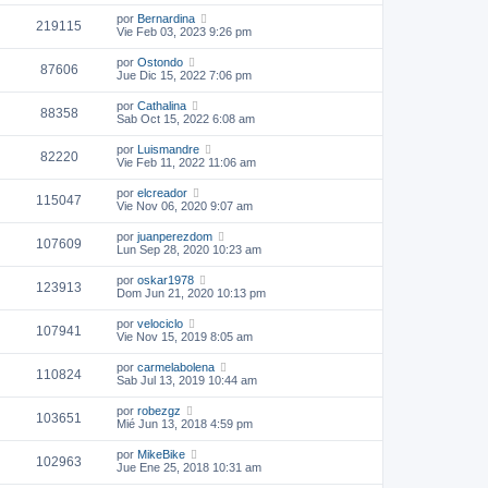
por
Bernardina
219115
Vie Feb 03, 2023 9:26 pm
por
Ostondo
87606
Jue Dic 15, 2022 7:06 pm
por
Cathalina
88358
Sab Oct 15, 2022 6:08 am
por
Luismandre
82220
Vie Feb 11, 2022 11:06 am
por
elcreador
115047
Vie Nov 06, 2020 9:07 am
por
juanperezdom
107609
Lun Sep 28, 2020 10:23 am
por
oskar1978
123913
Dom Jun 21, 2020 10:13 pm
por
velociclo
107941
Vie Nov 15, 2019 8:05 am
por
carmelabolena
110824
Sab Jul 13, 2019 10:44 am
por
robezgz
103651
Mié Jun 13, 2018 4:59 pm
por
MikeBike
102963
Jue Ene 25, 2018 10:31 am