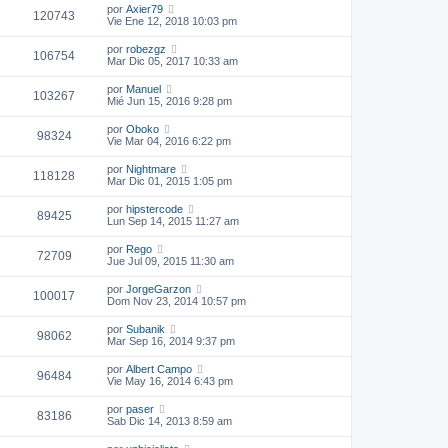
por
Axier79
120743
Vie Ene 12, 2018 10:03 pm
por
robezgz
106754
Mar Dic 05, 2017 10:33 am
por
Manuel
103267
Mié Jun 15, 2016 9:28 pm
por
Oboko
98324
Vie Mar 04, 2016 6:22 pm
por
Nightmare
118128
Mar Dic 01, 2015 1:05 pm
por
hipstercode
89425
Lun Sep 14, 2015 11:27 am
por
Rego
72709
Jue Jul 09, 2015 11:30 am
por
JorgeGarzon
100017
Dom Nov 23, 2014 10:57 pm
por
Subanik
98062
Mar Sep 16, 2014 9:37 pm
por
Albert Campo
96484
Vie May 16, 2014 6:43 pm
por
paser
83186
Sab Dic 14, 2013 8:59 am