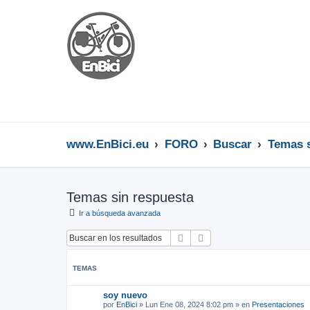
www.EnBici.eu
FORO
Buscar
Temas s
Temas sin respuesta
Ir a búsqueda avanzada
Buscar
Búsqueda avanzada
TEMAS
soy nuevo
por
EnBici
»
Lun Ene 08, 2024 8:02 pm
» en
Presentaciones