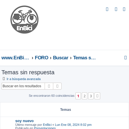
B
u
s
c
a
r
www.EnBici.eu
FORO
Buscar
Temas sin respuesta
Temas sin respuesta
Ir a búsqueda avanzada
Buscar
Búsqueda avanzada
1
2
3
Siguiente
Se encontraron 60 coincidencias
Temas
soy nuevo
Último mensaje por
EnBici
«
Lun Ene 08, 2024 8:02 pm
Publicado en
Presentaciones