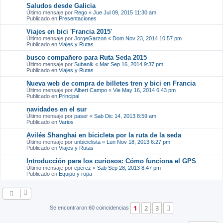
Saludos desde Galicia
Último mensaje por
Rego
«
Jue Jul 09, 2015 11:30 am
Publicado en
Presentaciones
Viajes en bici 'Francia 2015'
Último mensaje por
JorgeGarzon
«
Dom Nov 23, 2014 10:57 pm
Publicado en
Viajes y Rutas
busco compañero para Ruta Seda 2015
Último mensaje por
Subanik
«
Mar Sep 16, 2014 9:37 pm
Publicado en
Viajes y Rutas
Nueva web de compra de billetes tren y bici en Francia
Último mensaje por
Albert Campo
«
Vie May 16, 2014 6:43 pm
Publicado en
Principal
navidades en el sur
Último mensaje por
paser
«
Sab Dic 14, 2013 8:59 am
Publicado en
Varios
Avilés Shanghai en bicicleta por la ruta de la seda
Último mensaje por
unbiciclista
«
Lun Nov 18, 2013 6:27 pm
Publicado en
Viajes y Rutas
Introducción para los curiosos: Cómo funciona el GPS
Último mensaje por
eperez
«
Sab Sep 28, 2013 8:47 pm
Publicado en
Equipo y ropa
1
2
3
Siguiente
Se encontraron 60 coincidencias