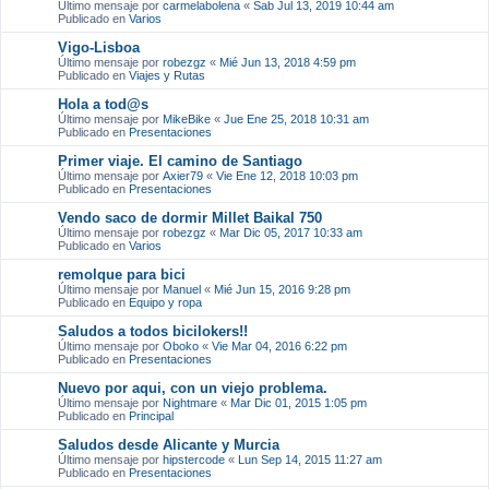
Último mensaje por
carmelabolena
«
Sab Jul 13, 2019 10:44 am
Publicado en
Varios
Vigo-Lisboa
Último mensaje por
robezgz
«
Mié Jun 13, 2018 4:59 pm
Publicado en
Viajes y Rutas
Hola a tod@s
Último mensaje por
MikeBike
«
Jue Ene 25, 2018 10:31 am
Publicado en
Presentaciones
Primer viaje. El camino de Santiago
Último mensaje por
Axier79
«
Vie Ene 12, 2018 10:03 pm
Publicado en
Presentaciones
Vendo saco de dormir Millet Baikal 750
Último mensaje por
robezgz
«
Mar Dic 05, 2017 10:33 am
Publicado en
Varios
remolque para bici
Último mensaje por
Manuel
«
Mié Jun 15, 2016 9:28 pm
Publicado en
Equipo y ropa
Saludos a todos bicilokers!!
Último mensaje por
Oboko
«
Vie Mar 04, 2016 6:22 pm
Publicado en
Presentaciones
Nuevo por aqui, con un viejo problema.
Último mensaje por
Nightmare
«
Mar Dic 01, 2015 1:05 pm
Publicado en
Principal
Saludos desde Alicante y Murcia
Último mensaje por
hipstercode
«
Lun Sep 14, 2015 11:27 am
Publicado en
Presentaciones