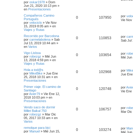
por
oskar1978
»
Dom
Jun 21, 2020 10:13 pm
»
en
Presentaciones
Compañeros Camino
por
velo
0
107950
Portugués
Vie Nov
por
velociclo
»
Vie Nov
15, 2019 8:05 am
» en
Viajes y Rutas
Recorrido por Barcelona
por
carm
0
110853
por
carmelabolena
»
Sab
Sab Jul
Jul 13, 2019 10:44 am
»
en
Varios
Vigo-Lisboa
por
rob
0
103654
por
robezgz
»
Mié Jun
Mié Jun
13, 2018 4:59 pm
» en
Viajes y Rutas
Hola a tod@s
por
Mike
0
102968
por
MikeBike
»
Jue Ene
Jue Ene
25, 2018 10:31 am
» en
Presentaciones
Primer viaje. El camino de
por
Axie
0
120748
Santiago
Vie Ene
por
Axier79
»
Vie Ene 12,
2018 10:03 pm
» en
Presentaciones
Vendo saco de dormir
por
rob
0
106757
Millet Baikal 750
Mar Dic
por
robezgz
»
Mar Dic
05, 2017 10:33 am
» en
Varios
remolque para bici
por
Man
0
103274
por
Manuel
»
Mié Jun 15,
Mié Jun