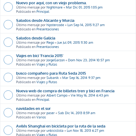
Nuevo por aqui, con un viejo problema.
Último mensaje por
Nightmare
«
Mar Dic 01, 2015 1:05 pm
Publicado en
Principal
Saludos desde Alicante y Murcia
Último mensaje por
hipstercode
«
Lun Sep 14, 2015 11:27 am
Publicado en
Presentaciones
Saludos desde Galicia
Último mensaje por
Rego
«
Jue Jul 09, 2015 11:30 am
Publicado en
Presentaciones
Viajes en bici 'Francia 2015'
Último mensaje por
JorgeGarzon
«
Dom Nov 23, 2014 10:57 pm
Publicado en
Viajes y Rutas
busco compañero para Ruta Seda 2015
Último mensaje por
Subanik
«
Mar Sep 16, 2014 9:37 pm
Publicado en
Viajes y Rutas
Nueva web de compra de billetes tren y bici en Francia
Último mensaje por
Albert Campo
«
Vie May 16, 2014 6:43 pm
Publicado en
Principal
navidades en el sur
Último mensaje por
paser
«
Sab Dic 14, 2013 8:59 am
Publicado en
Varios
Avilés Shanghai en bicicleta por la ruta de la seda
Último mensaje por
unbiciclista
«
Lun Nov 18, 2013 6:27 pm
Publicado en
Viajes y Rutas