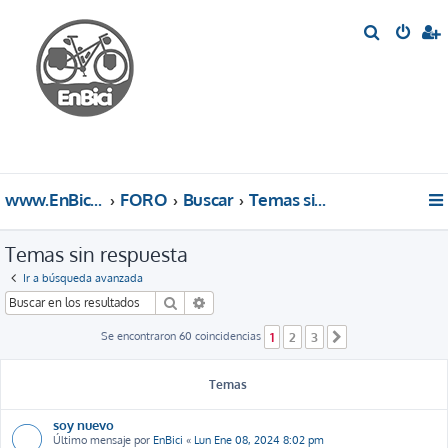
B
u
s
c
a
r
www.EnBici.eu
FORO
Buscar
Temas sin respuesta
Temas sin respuesta
Ir a búsqueda avanzada
Buscar
Búsqueda avanzada
Se encontraron 60 coincidencias
1
2
3
Siguiente
Temas
soy nuevo
Último mensaje por
EnBici
«
Lun Ene 08, 2024 8:02 pm