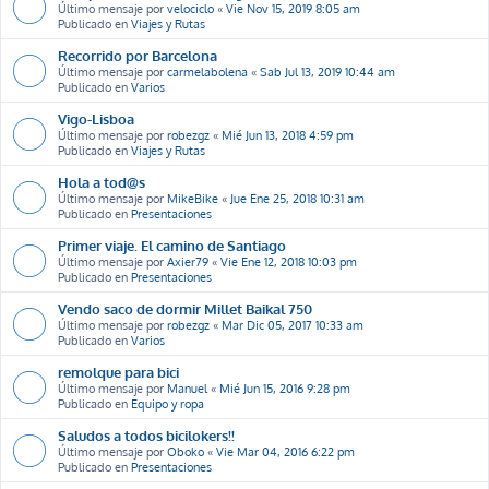
Último mensaje por
velociclo
«
Vie Nov 15, 2019 8:05 am
Publicado en
Viajes y Rutas
Recorrido por Barcelona
Último mensaje por
carmelabolena
«
Sab Jul 13, 2019 10:44 am
Publicado en
Varios
Vigo-Lisboa
Último mensaje por
robezgz
«
Mié Jun 13, 2018 4:59 pm
Publicado en
Viajes y Rutas
Hola a tod@s
Último mensaje por
MikeBike
«
Jue Ene 25, 2018 10:31 am
Publicado en
Presentaciones
Primer viaje. El camino de Santiago
Último mensaje por
Axier79
«
Vie Ene 12, 2018 10:03 pm
Publicado en
Presentaciones
Vendo saco de dormir Millet Baikal 750
Último mensaje por
robezgz
«
Mar Dic 05, 2017 10:33 am
Publicado en
Varios
remolque para bici
Último mensaje por
Manuel
«
Mié Jun 15, 2016 9:28 pm
Publicado en
Equipo y ropa
Saludos a todos bicilokers!!
Último mensaje por
Oboko
«
Vie Mar 04, 2016 6:22 pm
Publicado en
Presentaciones