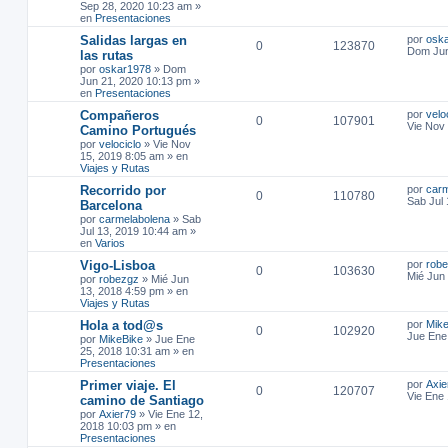
Sep 28, 2020 10:23 am
»
en
Presentaciones
Salidas largas en
por
osk
0
123870
Dom Jun
las rutas
por
oskar1978
»
Dom
Jun 21, 2020 10:13 pm
»
en
Presentaciones
Compañeros
por
velo
0
107901
Vie Nov
Camino Portugués
por
velociclo
»
Vie Nov
15, 2019 8:05 am
» en
Viajes y Rutas
Recorrido por
por
carm
0
110780
Sab Jul
Barcelona
por
carmelabolena
»
Sab
Jul 13, 2019 10:44 am
»
en
Varios
Vigo-Lisboa
por
rob
0
103630
Mié Jun
por
robezgz
»
Mié Jun
13, 2018 4:59 pm
» en
Viajes y Rutas
Hola a tod@s
por
Mike
0
102920
Jue Ene
por
MikeBike
»
Jue Ene
25, 2018 10:31 am
» en
Presentaciones
Primer viaje. El
por
Axie
0
120707
Vie Ene
camino de Santiago
por
Axier79
»
Vie Ene 12,
2018 10:03 pm
» en
Presentaciones