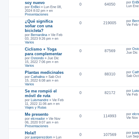
soy nuevo
por
EnBi
0
64050
Lun Ene
por
EnBici
»
Lun Ene 08,
2024 8:02 pm
» en
Presentaciones
¿Qué significa
por
Bern
0
219005
Vie Feb
soñar con una
bicicleta?
por
Bernardina
»
Vie Feb
03, 2023 9:26 pm
» en
Varios
Ciclismo + Yoga
por
Ost
0
87569
Jue Dic
para complementar
por
Ostondo
»
Jue Dic
15, 2022 7:06 pm
» en
Varios
Plantas medicinales
por
Cath
0
88310
Sab Oct
por
Cathalina
»
Sab Oct
15, 2022 6:08 am
» en
Varios
Se me rompió el
por
Lui
0
82172
Vie Feb 
móvil de ruta
por
Luismandre
»
Vie Feb
11, 2022 11:06 am
» en
Viajes y Rutas
Me presento
por
elcr
0
114993
Vie Nov
por
elcreador
»
Vie Nov
06, 2020 9:07 am
» en
Presentaciones
Hola!!
por
jua
0
107569
Lun Sep
por
juanperezdom
»
Lun