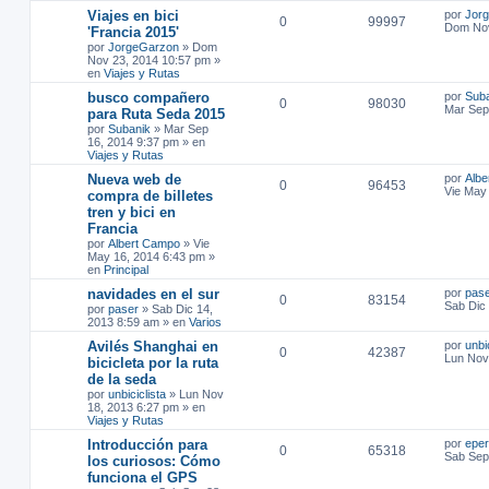
Viajes en bici
por
Jor
0
99997
Dom Nov
'Francia 2015'
por
JorgeGarzon
»
Dom
Nov 23, 2014 10:57 pm
»
en
Viajes y Rutas
busco compañero
por
Sub
0
98030
Mar Sep
para Ruta Seda 2015
por
Subanik
»
Mar Sep
16, 2014 9:37 pm
» en
Viajes y Rutas
Nueva web de
por
Albe
0
96453
Vie May
compra de billetes
tren y bici en
Francia
por
Albert Campo
»
Vie
May 16, 2014 6:43 pm
»
en
Principal
navidades en el sur
por
pas
0
83154
Sab Dic
por
paser
»
Sab Dic 14,
2013 8:59 am
» en
Varios
Avilés Shanghai en
por
unbi
0
42387
Lun Nov
bicicleta por la ruta
de la seda
por
unbiciclista
»
Lun Nov
18, 2013 6:27 pm
» en
Viajes y Rutas
Introducción para
por
epe
0
65318
Sab Sep
los curiosos: Cómo
funciona el GPS