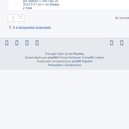
por
eperez
»
Sab Sep 28,
2013 8:47 pm
» en
Equipo
y ropa
Se encont
Ir a búsqueda avanzada
ProLight Style by
Ian Bradley
Desarrollado por
phpBB
® Forum Software © phpBB Limited
Traducción al español por
phpBB España
Privacidad
|
Condiciones