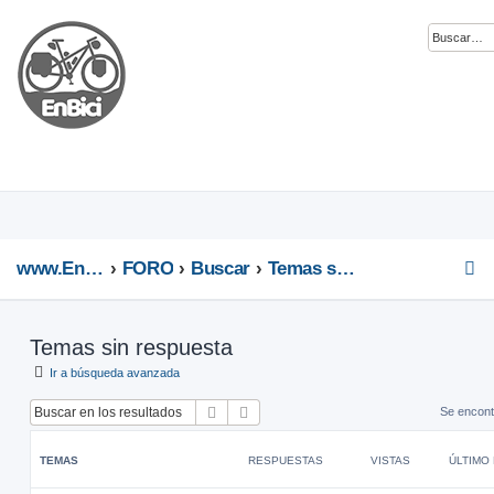
www.EnBici.eu
FORO
Buscar
Temas sin respuesta
Temas sin respuesta
Ir a búsqueda avanzada
Buscar
Búsqueda avanzada
Se encont
TEMAS
RESPUESTAS
VISTAS
ÚLTIMO