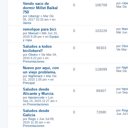
Vendo saco de
por
rob
0
106708
Mar Dic
dormir Millet Baikal
750
por
robezgz
»
Mar Dic
05, 2017 10:33 am
» en
Varios
remolque para bici
por
Man
0
103226
Mié Jun
por
Manuel
»
Mié Jun 15,
2016 9:28 pm
» en
Equipo
y ropa
Saludos a todos
por
Obo
0
98303
Vie Mar
bicilokers!!
por
Oboko
»
Vie Mar 04,
2016 6:22 pm
» en
Presentaciones
Nuevo por aqui, con
por
Nig
0
118099
Mar Dic
un viejo problema.
por
Nightmare
»
Mar Dic
01, 2015 1:05 pm
» en
Principal
Saludos desde
por
hips
0
89407
Lun Sep
Alicante y Murcia
por
hipstercode
»
Lun
Sep 14, 2015 11:27 am
»
en
Presentaciones
Saludos desde
por
Reg
0
72690
Jue Jul 
Galicia
por
Rego
»
Jue Jul 09,
2015 11:30 am
» en
Presentaciones