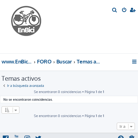
B
u
s
c
a
r
www.EnBici.eu
FORO
Buscar
Temas activos
Temas activos
Ir a búsqueda avanzada
Se encontraron 0 coincidencias • Página
1
de
1
No se encontraron coincidencias.
Se encontraron 0 coincidencias • Página
1
de
1
Ir a