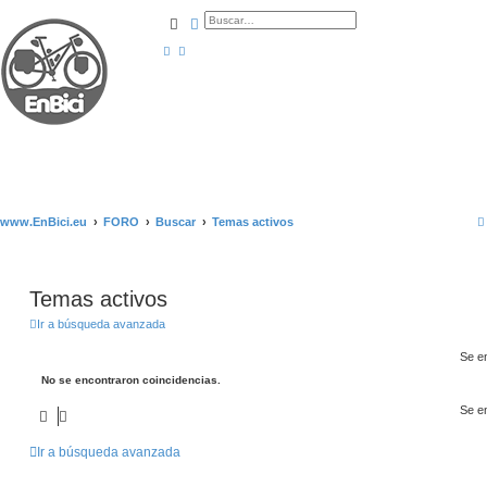
Buscar
Búsqueda avanzada
www.EnBici.eu
FORO
Buscar
Temas activos
Temas activos
Ir a búsqueda avanzada
Se e
No se encontraron coincidencias.
Se e
Ir a búsqueda avanzada