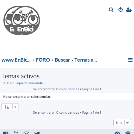
B
u
s
c
a
r
www.EnBici.eu
FORO
Buscar
Temas activos
Temas activos
Ir a búsqueda avanzada
Se encontraron 0 coincidencias • Página
1
de
1
No se encontraron coincidencias.
Se encontraron 0 coincidencias • Página
1
de
1
Ir a