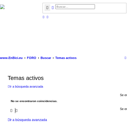
Buscar
Búsqueda avanzada
www.EnBici.eu
FORO
Buscar
Temas activos
Temas activos
Ir a búsqueda avanzada
Se e
No se encontraron coincidencias.
Se e
Ir a búsqueda avanzada