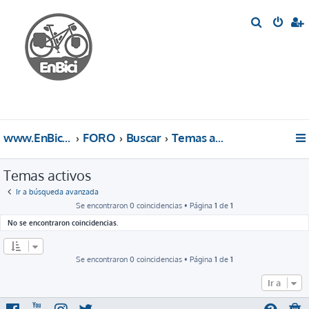
B
u
s
c
a
r
www.EnBici.eu
FORO
Buscar
Temas activos
Temas activos
Ir a búsqueda avanzada
Se encontraron 0 coincidencias • Página
1
de
1
No se encontraron coincidencias.
Se encontraron 0 coincidencias • Página
1
de
1
Ir a