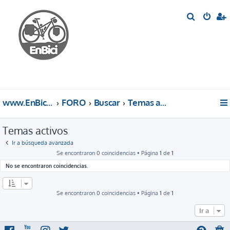
B
u
s
c
a
r
www.EnBici.eu
FORO
Buscar
Temas activos
Temas activos
Ir a búsqueda avanzada
Se encontraron 0 coincidencias • Página
1
de
1
No se encontraron coincidencias.
Se encontraron 0 coincidencias • Página
1
de
1
Ir a