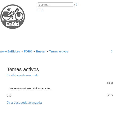
B
B
ú
u
s
s
q
c
u
a
e
r
d
a
a
v
a
n
z
a
d
a
www.EnBici.eu
FORO
Buscar
Temas activos
Temas activos
Ir a búsqueda avanzada
Se e
No se encontraron coincidencias.
Se e
Ir a búsqueda avanzada