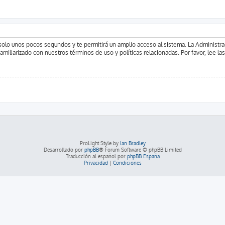
á solo unos pocos segundos y te permitirá un amplio acceso al sistema. La Administr
familiarizado con nuestros términos de uso y políticas relacionadas. Por favor, lee la
ProLight Style by
Ian Bradley
Desarrollado por
phpBB
® Forum Software © phpBB Limited
Traducción al español por
phpBB España
Privacidad
|
Condiciones