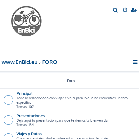
B
u
s
c
a
r
www.EnBici.eu
FORO
Foro
Principal
Todo lo relaccionado con viajar en bici para lo que no encuentres un foro
especifico
Temas:
107
Presentaciones
Deja aqui tu presentacion para que te demos la bienvenida
Temas:
134
Viajes y Rutas
Cronicas de viajes, dudas sobre rutas, preparacion del viaje ...