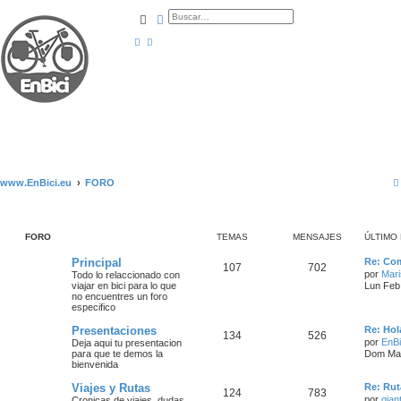
Buscar
Búsqueda avanzada
www.EnBici.eu
FORO
FORO
TEMAS
MENSAJES
ÚLTIMO
Principal
Re: Com
107
702
por
Mar
Todo lo relaccionado con
viajar en bici para lo que
Lun Feb
no encuentres un foro
especifico
Presentaciones
Re: Hol
134
526
por
EnBi
Deja aqui tu presentacion
para que te demos la
Dom May
bienvenida
Viajes y Rutas
Re: Rut
124
783
por
gian
Cronicas de viajes, dudas