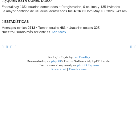
¿QUIÉN ESTÁ CONECTADO?
En total hay
135
usuarios conectados :: 0 registrados, 0 ocultos y 135 invitados
La mayor cantidad de usuarios identificados fue
4026
el Dom May 10, 2026 3:43 am
ESTADÍSTICAS
Mensajes totales
2713
• Temas totales
481
• Usuarios totales
325
Nuestro usuario más reciente es
JohnMax
ProLight Style by
Ian Bradley
Desarrollado por
phpBB
® Forum Software © phpBB Limited
Traducción al español por
phpBB España
Privacidad
|
Condiciones