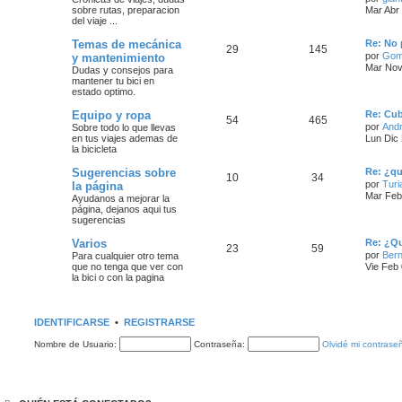
sobre rutas, preparacion
Mar Abr
del viaje ...
Temas de mecánica
Re: No 
29
145
por
Gom
y mantenimiento
Mar Nov
Dudas y consejos para
mantener tu bici en
estado optimo.
Equipo y ropa
Re: Cub
54
465
por
And
Sobre todo lo que llevas
en tus viajes ademas de
Lun Dic
la bicicleta
Sugerencias sobre
Re: ¿qu
10
34
por
Turi
la página
Mar Feb
Ayudanos a mejorar la
página, dejanos aqui tus
sugerencias
Varios
Re: ¿Qu
23
59
por
Bern
Para cualquier otro tema
que no tenga que ver con
Vie Feb
la bici o con la pagina
IDENTIFICARSE
•
REGISTRARSE
Nombre de Usuario:
Contraseña:
Olvidé mi contrase