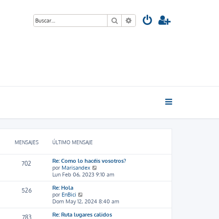
Buscar
Búsqueda avanzada
MENSAJES
ÚLTIMO MENSAJE
Re: Como lo hacéis vosotros?
702
V
por
Marisandex
e
Lun Feb 06, 2023 9:10 am
r
Re: Hola
ú
526
V
por
EnBici
l
e
Dom May 12, 2024 8:40 am
t
r
i
Re: Ruta lugares calidos
ú
m
783