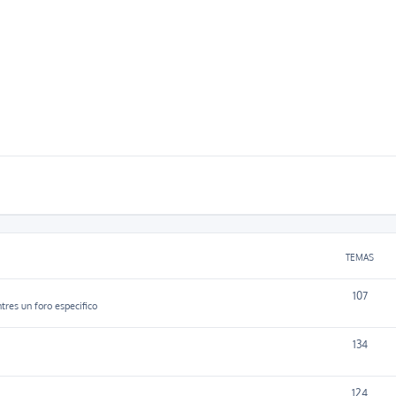
TEMAS
107
tres un foro especifico
134
124