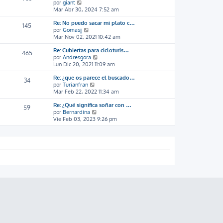
V
por
giant
l
o
e
Mar Abr 30, 2024 7:52 am
t
m
r
i
e
Re: No puedo sacar mi plato c…
ú
m
n
145
V
por
Gomasjj
l
o
s
e
Mar Nov 02, 2021 10:42 am
t
m
a
r
i
e
j
Re: Cubiertas para cicloturis…
ú
m
n
e
465
V
por
Andresgora
l
o
s
e
Lun Dic 20, 2021 11:09 am
t
m
a
r
i
e
j
Re: ¿que os parece el buscado…
ú
m
n
e
34
V
por
Turianfran
l
o
s
e
Mar Feb 22, 2022 11:34 am
t
m
a
r
i
e
j
Re: ¿Qué significa soñar con …
ú
m
n
e
59
V
por
Bernardina
l
o
s
e
Vie Feb 03, 2023 9:26 pm
t
m
a
r
i
e
j
ú
m
n
e
l
o
s
t
m
a
i
e
j
m
n
e
o
s
m
a
e
j
n
e
s
a
j
e