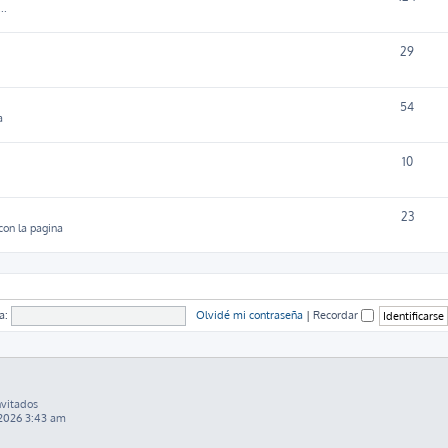
..
29
54
a
10
23
con la pagina
a:
Olvidé mi contraseña
|
Recordar
nvitados
2026 3:43 am