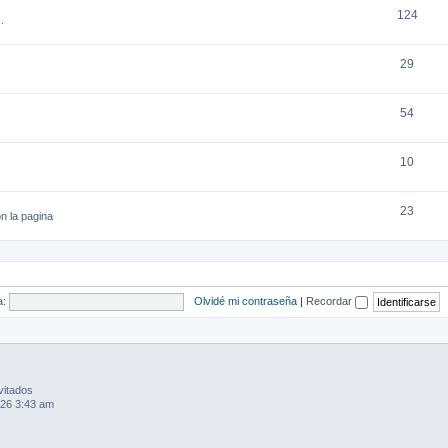
124
.
29
54
10
23
n la pagina
a:
Olvidé mi contraseña
|
Recordar
vitados
26 3:43 am