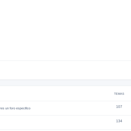
TEMAS
107
res un foro especifico
134