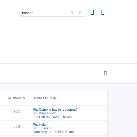
Buscar
Búsqueda avanzada
MENSAJES
ÚLTIMO MENSAJE
Re: Como lo hacéis vosotros?
702
V
por
Marisandex
e
Lun Feb 06, 2023 9:10 am
r
ú
Re: Hola
526
l
V
por
EnBici
t
e
Dom May 12, 2024 8:40 am
i
r