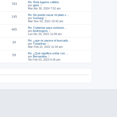
m
ú
Re: Ruta lugares calidos
783
o
l
V
por
giant
m
t
e
Mar Abr 30, 2024 7:52 am
e
i
r
n
m
ú
Re: No puedo sacar mi plato c…
145
s
o
l
V
por
Gomasjj
a
m
t
e
Mar Nov 02, 2021 10:42 am
j
e
i
r
e
n
m
ú
Re: Cubiertas para cicloturis…
465
s
o
l
V
por
Andresgora
a
m
t
e
Lun Dic 20, 2021 11:09 am
j
e
i
r
e
n
m
ú
Re: ¿que os parece el buscado…
34
s
o
l
V
por
Turianfran
a
m
t
e
Mar Feb 22, 2022 11:34 am
j
e
i
r
e
n
m
ú
Re: ¿Qué significa soñar con …
59
s
o
l
V
por
Bernardina
a
m
t
e
Vie Feb 03, 2023 9:26 pm
j
e
i
r
e
n
m
ú
s
o
l
a
m
t
j
e
i
e
n
m
s
o
a
m
j
e
e
n
s
a
j
e