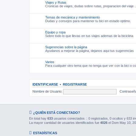
Viajes y Rutas
Cronicas de viajes, dudas sobre rutas, preparacion del viaje ..
Temas de mecánica y mantenimiento
Dudas y consejos para mantener tu bici en estado optimo.
Equipo y ropa
Sobre todo lo que llevas en tus viajes ademas de la bicicleta
Sugerencias sobre la página
Ayudanos a mejorar la página, dejanos aqui tus sugerencias
Varios
Para cualquier otro tema que no tenga que ver con la bici o co
IDENTIFICARSE
•
REGISTRARSE
Nombre de Usuario:
Contraseñ
¿QUIÉN ESTÁ CONECTADO?
En total hay
633
usuarios conectados :: 0 registrados, 0 ocultos y 633 in
La mayor cantidad de usuarios identificados fue
4026
el Dom May 10, 20
ESTADÍSTICAS