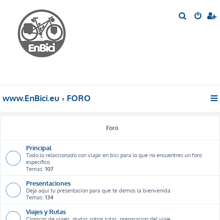
B
u
s
c
a
r
www.EnBici.eu
FORO
Foro
Principal
Todo lo relaccionado con viajar en bici para lo que no encuentres un foro
especifico
Temas:
107
Presentaciones
Deja aqui tu presentacion para que te demos la bienvenida
Temas:
134
Viajes y Rutas
Cronicas de viajes, dudas sobre rutas, preparacion del viaje ...