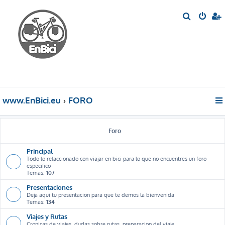
B
u
s
c
a
r
www.EnBici.eu
FORO
Foro
Principal
Todo lo relaccionado con viajar en bici para lo que no encuentres un foro
especifico
Temas:
107
Presentaciones
Deja aqui tu presentacion para que te demos la bienvenida
Temas:
134
Viajes y Rutas
Cronicas de viajes, dudas sobre rutas, preparacion del viaje ...