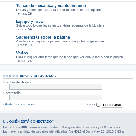
Temas de mecánica y mantenimiento
Dudas y consejos para mantener tu bici en estado optimo.
Temas:
29
Equipo y ropa
Sobre todo lo que llevas en tus viajes ademas de la bicicleta
Temas:
54
Sugerencias sobre la página
Ayudanos a mejorar la página, dejanos aqui tus sugerencias
Temas:
10
Varios
Para cualquier otro tema que no tenga que ver con la bici o con la pagina
Temas:
23
IDENTIFICARSE
•
REGISTRARSE
Nombre de Usuario:
Contraseña:
Olvidé mi contraseña
Recordar
¿QUIÉN ESTÁ CONECTADO?
En total hay
688
usuarios conectados :: 0 registrados, 0 ocultos y 688 invitados
La mayor cantidad de usuarios identificados fue
4026
el Dom May 10, 2026 3:43 am