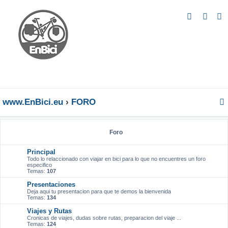
B
u
s
c
a
r
www.EnBici.eu
FORO
Foro
Principal
Todo lo relaccionado con viajar en bici para lo que no encuentres un foro
especifico
Temas:
107
Presentaciones
Deja aqui tu presentacion para que te demos la bienvenida
Temas:
134
Viajes y Rutas
Cronicas de viajes, dudas sobre rutas, preparacion del viaje ...
Temas:
124