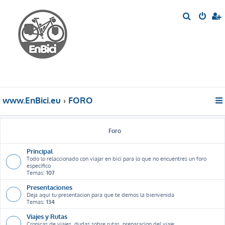
B
u
s
c
a
r
www.EnBici.eu
FORO
Foro
Principal
Todo lo relaccionado con viajar en bici para lo que no encuentres un foro
especifico
Temas:
107
Presentaciones
Deja aqui tu presentacion para que te demos la bienvenida
Temas:
134
Viajes y Rutas
Cronicas de viajes, dudas sobre rutas, preparacion del viaje ...