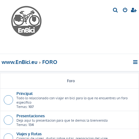
B
u
s
c
a
r
www.EnBici.eu
FORO
Foro
Principal
Todo lo relaccionado con viajar en bici para lo que no encuentres un foro
especifico
Temas:
107
Presentaciones
Deja aqui tu presentacion para que te demos la bienvenida
Temas:
134
Viajes y Rutas
Cronicas de viajes, dudas sobre rutas, preparacion del viaje ...