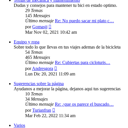
Temas de mecánica y mantenimiento
Dudas y consejos para mantener tu bici en estado optimo.
29
Temas
145
Mensajes
Último mensaje
Re: No puedo sacar mi plato c…
Ver
por
Gomasjj
último
Mar Nov 02, 2021 10:42 am
mensaje
Equipo y ropa
Sobre todo lo que llevas en tus viajes ademas de la bicicleta
54
Temas
465
Mensajes
Último mensaje
Re: Cubiertas para cicloturis…
Ver
por
Andresgora
último
Lun Dic 20, 2021 11:09 am
mensaje
Sugerencias sobre la página
Ayudanos a mejorar la página, dejanos aqui tus sugerencias
10
Temas
34
Mensajes
Último mensaje
Re: ¿que os parece el buscado…
Ver
por
Turianfran
último
Mar Feb 22, 2022 11:34 am
mensaje
Varios