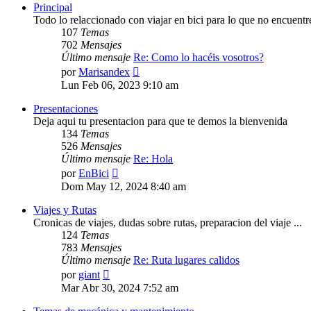
Principal
Todo lo relaccionado con viajar en bici para lo que no encuentr
107
Temas
702
Mensajes
Último mensaje
Re: Como lo hacéis vosotros?
Ver
por
Marisandex
último
Lun Feb 06, 2023 9:10 am
mensaje
Presentaciones
Deja aqui tu presentacion para que te demos la bienvenida
134
Temas
526
Mensajes
Último mensaje
Re: Hola
Ver
por
EnBici
último
Dom May 12, 2024 8:40 am
mensaje
Viajes y Rutas
Cronicas de viajes, dudas sobre rutas, preparacion del viaje ...
124
Temas
783
Mensajes
Último mensaje
Re: Ruta lugares calidos
Ver
por
giant
último
Mar Abr 30, 2024 7:52 am
mensaje