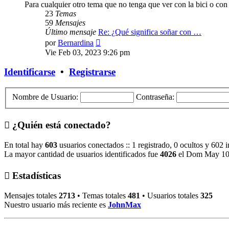
Para cualquier otro tema que no tenga que ver con la bici o con
23
Temas
59
Mensajes
Último mensaje
Re: ¿Qué significa soñar con …
Ver
por
Bernardina
último
Vie Feb 03, 2023 9:26 pm
mensaje
Identificarse
•
Registrarse
Nombre de Usuario:
Contraseña:
¿Quién está conectado?
En total hay
603
usuarios conectados :: 1 registrado, 0 ocultos y 602 
La mayor cantidad de usuarios identificados fue
4026
el Dom May 10
Estadísticas
Mensajes totales
2713
• Temas totales
481
• Usuarios totales
325
Nuestro usuario más reciente es
JohnMax