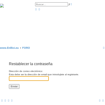
B
B
ú
u
s
s
q
c
u
a
e
r
d
a
a
v
a
n
z
a
d
a
www.EnBici.eu
FORO
Restablecer la contraseña
Dirección de correo electrónico:
Esta debe ser la dirección de email que introdujiste al registrarte.