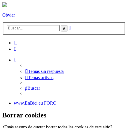
Obviar
Búsqueda
Buscar
avanzada
Temas sin respuesta
Temas activos
Buscar
www.EnBici.eu
FORO
Borrar cookies
¿Estás seguro de querer borrar todas las cookies de este sitio?