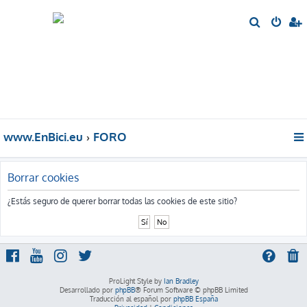
B
u
s
c
a
r
www.EnBici.eu
FORO
Borrar cookies
¿Estás seguro de querer borrar todas las cookies de este sitio?
ProLight Style by
Ian Bradley
Desarrollado por
phpBB
® Forum Software © phpBB Limited
Traducción al español por
phpBB España