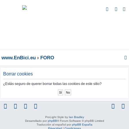
B
u
s
c
a
r
www.EnBici.eu
FORO
Borrar cookies
¿Estás seguro de querer borrar todas las cookies de este sitio?
ProLight Style by
Ian Bradley
Desarrollado por
phpBB
® Forum Software © phpBB Limited
Traducción al español por
phpBB España
Privacidad
|
Condiciones