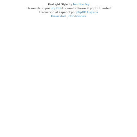
ProLight Style by
Ian Bradley
Desarrollado por
phpBB
® Forum Software © phpBB Limited
Traducción al español por
phpBB España
Privacidad
|
Condiciones