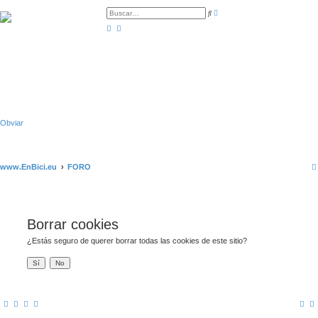
B
B
ú
u
s
s
q
c
u
a
e
r
d
a
a
v
a
n
z
a
d
Obviar
a
www.EnBici.eu
FORO
Borrar cookies
¿Estás seguro de querer borrar todas las cookies de este sitio?