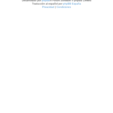
Desarrollado por
phpBB
® Forum Software © phpBB Limited
Traducción al español por
phpBB España
Privacidad
|
Condiciones