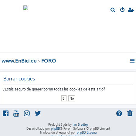
B
u
s
c
a
r
www.EnBici.eu
FORO
Borrar cookies
¿Estás seguro de querer borrar todas las cookies de este sitio?
ProLight Style by
Ian Bradley
Desarrollado por
phpBB
® Forum Software © phpBB Limited
Traducción al español por
phpBB España