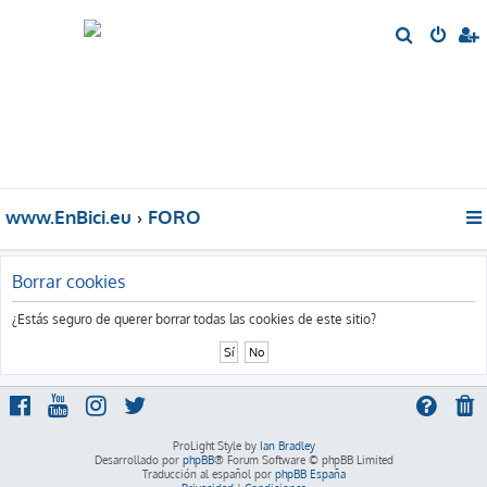
B
u
s
c
a
r
www.EnBici.eu
FORO
Borrar cookies
¿Estás seguro de querer borrar todas las cookies de este sitio?
ProLight Style by
Ian Bradley
Desarrollado por
phpBB
® Forum Software © phpBB Limited
Traducción al español por
phpBB España