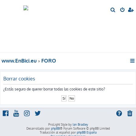
B
u
s
c
a
r
www.EnBici.eu
FORO
Borrar cookies
¿Estás seguro de querer borrar todas las cookies de este sitio?
ProLight Style by
Ian Bradley
Desarrollado por
phpBB
® Forum Software © phpBB Limited
Traducción al español por
phpBB España