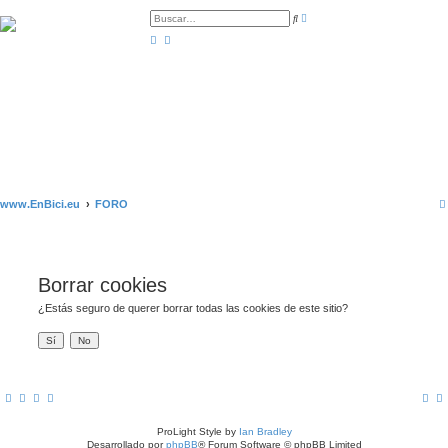
B
B
ú
u
s
s
q
c
u
a
e
r
d
a
a
v
a
n
z
a
d
a
www.EnBici.eu
FORO
Borrar cookies
¿Estás seguro de querer borrar todas las cookies de este sitio?
ProLight Style by
Ian Bradley
Desarrollado por
phpBB
® Forum Software © phpBB Limited