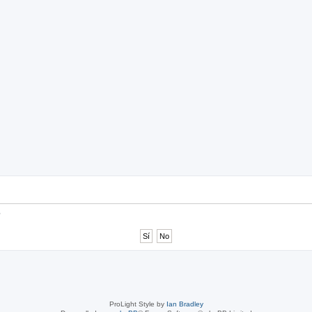
nzada
?
ProLight Style by
Ian Bradley