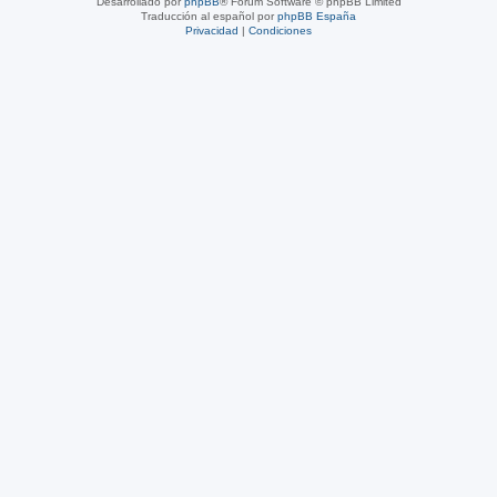
Desarrollado por
phpBB
® Forum Software © phpBB Limited
Traducción al español por
phpBB España
Privacidad
|
Condiciones