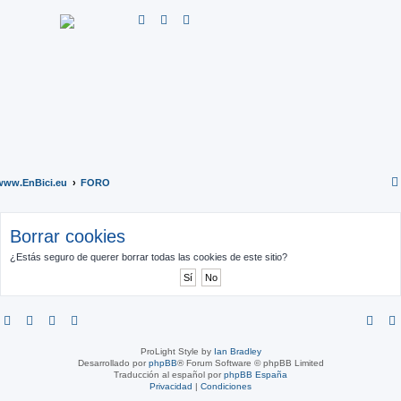
B
u
s
c
a
r
www.EnBici.eu
FORO
Borrar cookies
¿Estás seguro de querer borrar todas las cookies de este sitio?
ProLight Style by
Ian Bradley
Desarrollado por
phpBB
® Forum Software © phpBB Limited
Traducción al español por
phpBB España
Privacidad
|
Condiciones