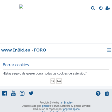
B
u
s
c
a
r
www.EnBici.eu
FORO
Borrar cookies
¿Estás seguro de querer borrar todas las cookies de este sitio?
ProLight Style by
Ian Bradley
Desarrollado por
phpBB
® Forum Software © phpBB Limited
Traducción al español por
phpBB España