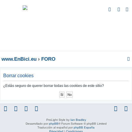
B
u
s
c
a
r
www.EnBici.eu
FORO
Borrar cookies
¿Estás seguro de querer borrar todas las cookies de este sitio?
ProLight Style by
Ian Bradley
Desarrollado por
phpBB
® Forum Software © phpBB Limited
Traducción al español por
phpBB España
Privacidad
|
Condiciones